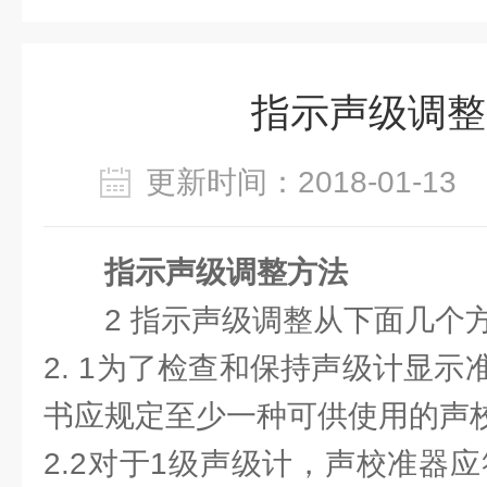
指示声级调整
更新时间：2018-01-1
指示声级调整方法
2 指示声级调整从下面几个
2. 1为了检查和保持声级计显
书应规定至少一种可供使用的声
2.2对于1级声级计，声校准器应符合