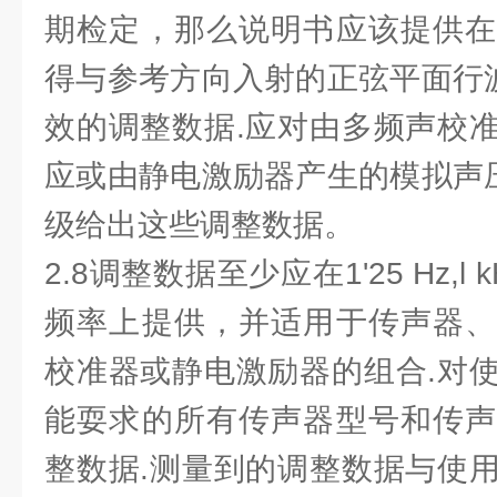
期检定，那么说明书应该提供在
得与参考方向入射的正弦平面行
效的调整数据.应对由多频声校
应或由静电激励器产生的模拟声
级给出这些调整数据。
2.8调整数据至少应在1'25 Hz,l k
频率上提供，并适用于传声器、
校准器或静电激励器的组合.对
能耍求的所有传声器型号和传声
整数据.测量到的调整数据与使