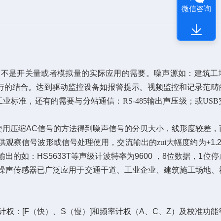
微信咨询
而不是开关量或者模拟量的实际应用的需要
。
噪声源如：建筑工
行的结合。达到驱动监控设备如报警提示。视频监控和记录范畴
工业标准，
还有的需要与分站通信：
RS-485
输出声压级；或US
使用压缩
AC
信号的方法得到噪声信号的分贝大小，线形度较差，
供观察信号波形或信号处理使用，交流输出的zui大幅度约为
+
1.
输出的如：
HS5633T
等声级计波特率为
9600
，
8
位数据，
1
位停
噪声传感器
已广泛应用于交通干道、工业企业、建筑施工场地、
计权：
[F
（快）、
S
（慢）
]
和频率计权（
A
、
C
、
Z
）及校准功能