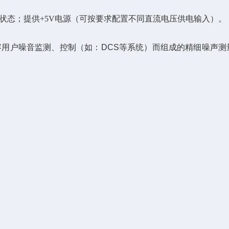
状态；
提供
+5V
电源（可按要求配置不同直流电压供电输入）。
兼容用户噪音监测、控制（如：
DCS
等系统）
而组成的精细噪声测