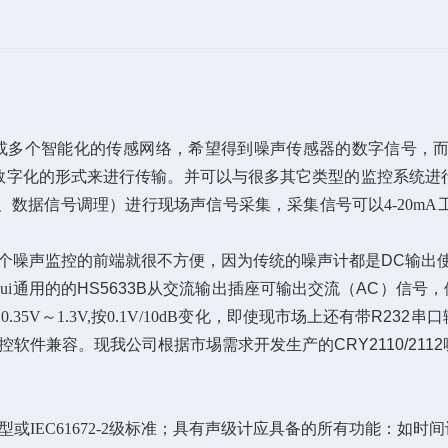
或多个智能化的传感网络，希望得到噪声传感器的数字信号，
数字化的形式来进行传输。并可以与很多其它类型的监控系统进
数据信号调理）进行现场声信号采集，采集信号可以4-20mA
个噪声监控的前端就很不方便，因为传统的噪声计都是
DC
输出
ui通用的的
HS5633B
从交流输出插座可输出交流（
AC
）信号，
5V～1.3V,按0.1V/10dB变化，即使现市场上还有带
R232
串口
控软件兼容。现我公司根据市埸需求开发生产的
CRY2110/2112
IEC61672-2级标准；
具有声级计应具备的所有功能：如
时间