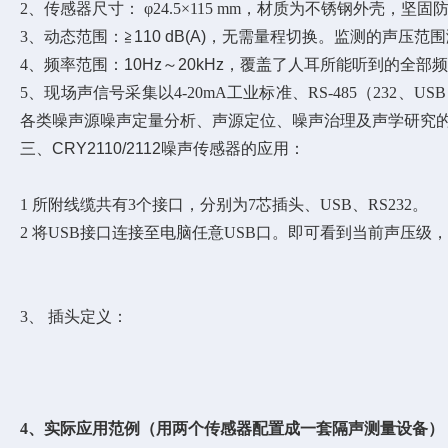
2
、传感器
尺寸： φ
24.5×115 mm
，
材质为不锈钢外壳，坚固
3
、
动态范围：≧
110 dB(A)
，无需量程切换。
监测的声压范围
4
、
频率范围：
10Hz
～
20kHz
，
覆盖了人耳所能听到的全部频
5
、
现场声信号采集以4-20mA工业标准、RS-485（23
各类噪声源噪声定量分析、声源定位、噪声治理及声学研究
三、
CRY2110/2112
噪声传感器
的应用：
1
所附线缆共有
3
个接口，分别为
7
芯插头、
USB
、
RS232
。
2
将
USB
接口连接至电脑任意
USB
口。即可看到当前声压级，
3
、
插头定义：
4
、实际应用范例（用两个传感器配置成一套隔声测量设备）