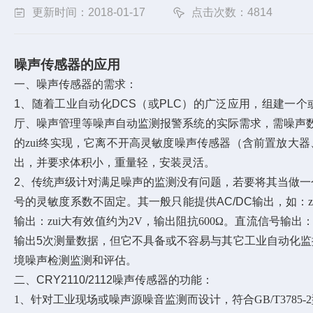
更新时间：2018-01-17
点击次数：4814
噪声传感器的
应用
一、
噪声传感器的需求：
1、
随着工业自动化
DCS
（或
PLC
）的广泛应用，
组建一个
厅、噪声管理等噪声自动监测报警系统的实际需求，
需噪声
的zui终实现，它离不开
高灵敏度噪声传感器（含前置放大器、
出，并要求
体积小，重量轻，安装灵活。
2、
传统
声级计对满足噪声的监测没有问题，若要将其当做一
号的灵敏度系数不固定。其一般只能提供
AC/DC
输出，如：z
输出：zui大有效值约为2V，输出阻抗600Ω。直流信号输出：0.3
输出
5
次测量数据，但它不具备或不容易与其它
工业自动化
监
境噪声检测监测和评估。
二、
CRY2110/2112
噪声传感器的
功能：
1
、针对工业现场或噪声源噪音监测而设计，符合GB/T3785-2型或