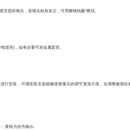
至损坏镜头，若镜头粘有灰尘，可用擦镜纸蘸*擦拭。
电缆等)，如有必要可加金属套管。
支架进行安装，可调安装支架能够使测量头的调节更加方便。在调整被测目
+；黄线为信号输出-