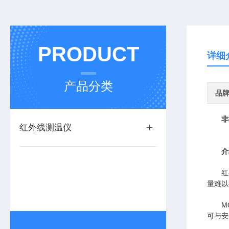
PRODUCT
详细
产品分类
品
非
红外线测温仪
介
红外温
量难以
MQ
可与安