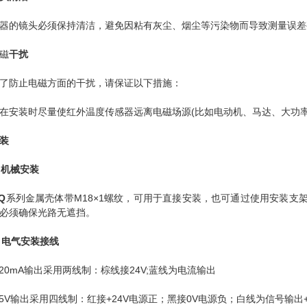
镜头必须保持清洁，避免因粘有灰尘、烟尘等污染物而导致测量误差甚
磁
干扰
防止电磁方面的干扰，请保证以下措施：
装时尽量使红外温度传感器远离电磁场源(比如电动机、马达、大功率
装
. 机械安装
Q
系列金属壳体带M18×1螺纹，可用于直接安装，也可通过使用安装
必须确保光路无遮挡。
.
电气安装
接线
0mA输出采用两线制：棕线接24V;蓝线为电流输出
V输出采用四线制：红接+24V电源正；黑接0V电源负；白线为信号输出