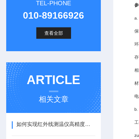
TEL-PHONE
参
010-89166926
a
保护等
查看全部
环境温
存储温
相对湿
ARTICLE
材
电缆长
相关文章
b
工作电
如何实现红外线测温仪高精度测量
zui