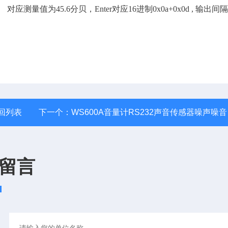
r 。 对应测量值为45.6分贝，Enter对应16进制0x0a+0x0d , 输出间隔
回列表
下一个：
WS600A音量计RS232声音传感器噪声噪音计变送器
留言