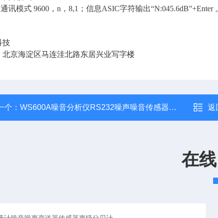
2通讯模式 9600，n，8,1；信息ASIC字符输出“N:045.6dB”+Ente
科技
：北京海淀区马连洼北路东居兴业写字楼
一个：
WS600A噪音分析仪RS232噪声噪音传感器声级计噪音计
返
在线