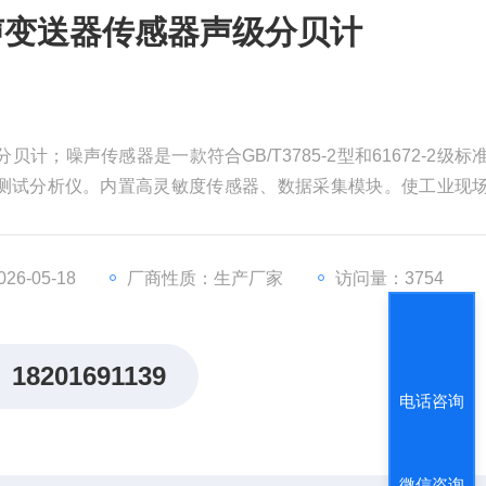
噪声变送器传感器声级分贝计
计；噪声传感器是一款符合GB/T3785-2型和61672-2级标
测试分析仪。内置高灵敏度传感器、数据采集模块。使工业现
准输出或数字RS485、RS232串口输出，可直接与用户的PL
6-05-18
厂商性质：生产厂家
访问量：3754
18201691139
电话咨询
微信咨询