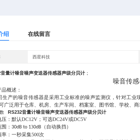
介绍
在线留言
牌
西星科技
32音量计噪音噪声变送器传感器声级分贝计
；
噪音传感
产品概述：
司生产的噪音
传感器
是
采用
工业标准的噪声监测仪
，
针对工业
可广泛用于仓库、机房、生产车间、档案室、图书馆、学校、商
RS232音量计噪音噪声变送器传感器声级分贝计
参数
电压：默认
DC12V；可选DC24V或DC5V
范围：
3
（自动换挡）
30dB to 1
0dB
频率：一秒采集
500次