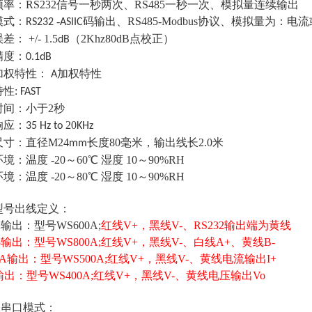
频率：
RS232信号一秒两次、RS485一秒一次、模拟量连续输出
模式：
-
码输出
、
RS485-Modbus协议、模拟量为：电
RS232
ASIIC
误差：
+/-
1.5
（2Khz80dB点校正）
dB
精度：
0.1dB
加权特性
：
加权特性
A
特性
:
FAST
时间：
小于2秒
响应：
20
35 Hz to
KHz
尺寸：
直径M24
长度80毫米，输出线长2.0米
mm
环境：
温度 -20～60℃ 湿度 10～90%RH
环境：
温度 -20～80℃ 湿度 10～90%RH
型号出线定义：
32输出：型号WS600A;
红线
V+
，黑线
V-、
RS232输出端为黄线
85输出：型号WS800A;
红线
V+
，黑线
V-、白线A+、黄线B-
0mA输出：型号WS500A;
红线
V+
，黑线
V-、
黄线
电流输出
I+
V输出：型号WS400A;
红线
V+
，黑线
V-、
黄线
电压输出
Vo
32串口模式：