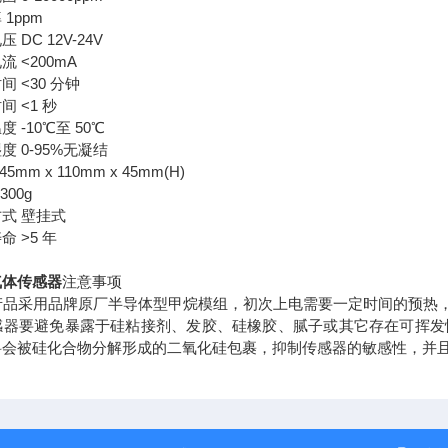
1ppm
 DC 12V-24V
流 <200mA
间 <30 分钟
间 <1 秒
 -10℃至 50℃
度 0-95%无凝结
45mm x 110mm x 45mm(H)
300g
式 壁挂式
命 >5 年
气体传感器
注意事项
本产品采用品牌原厂半导体型甲烷模组，初次上电需要一定时间的预热
 传感器要避免暴露于硅粘接剂、发胶、硅橡胶、腻子或其它存在可挥
料会被硅化合物分解形成的二氧化硅包裹，抑制传感器的敏感性，并