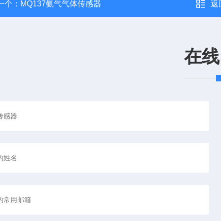
一个：
MQ137氨气气体传感器
返
在线