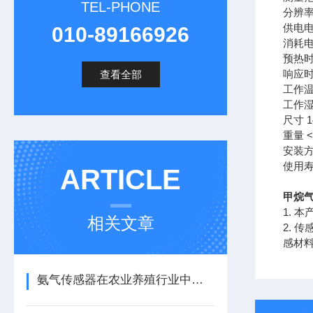
TEL-PHONE
分辨率 
供电电压
010-89166926
消耗电
预热时
响应时
查看全部
工作温度
工作湿
尺寸 1
重量 <
安装方
使用寿
ARTICLE
甲烷
1. 
相关文章
2.
感材
氨气传感器在农业养殖行业中的应用