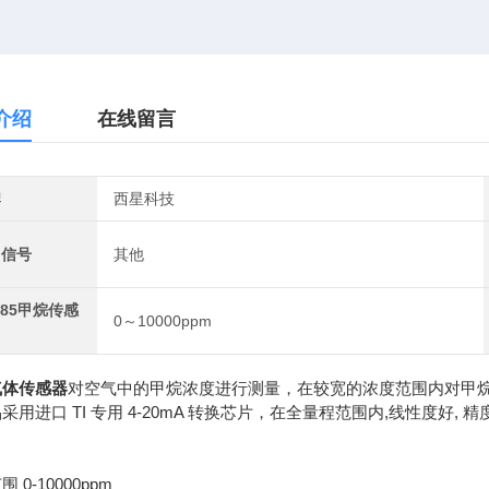
介绍
在线留言
牌
西星科技
出信号
其他
485甲烷传感
0～10000ppm
气体传感器
对空气中的甲烷浓度进行测量，在较宽的浓度范围内对甲
采用进口 TI 专用 4-20mA 转换芯片，在全量程范围内,线性度好, 精
：
 0-10000ppm